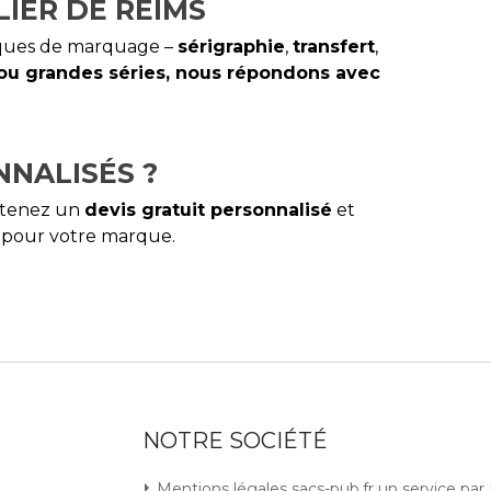
IER DE REIMS
niques de marquage –
sérigraphie
,
transfert
,
 ou grandes séries, nous répondons avec
NNALISÉS ?
Obtenez un
devis gratuit personnalisé
et
t pour votre marque.
NOTRE SOCIÉTÉ
Mentions légales sacs-pub.fr un service pa