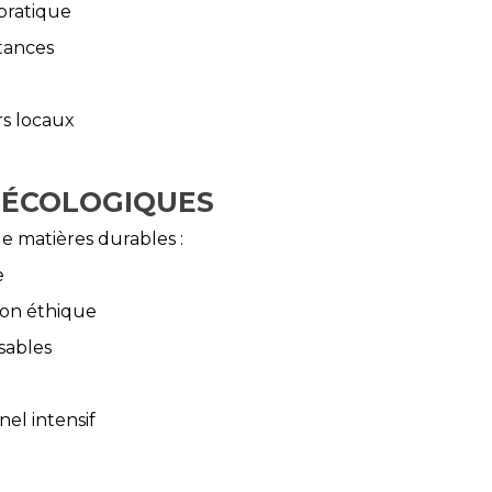
pratique
stances
s locaux
 ÉCOLOGIQUES
 matières durables :
e
ion éthique
sables
el intensif