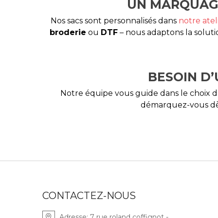
UN MARQUAGE
Nos sacs sont personnalisés dans
notre atel
broderie
ou
DTF
– nous adaptons la solutio
BESOIN D’
Notre équipe vous guide dans le choix 
démarquez-vous dès 
CONTACTEZ-NOUS
Adresse:
7 rue roland coffignot -