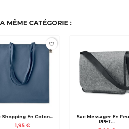
A MÊME CATÉGORIE :
favorite_border
 Shopping En Coton...
Sac Messager En Feu
RPET...
1,95 €