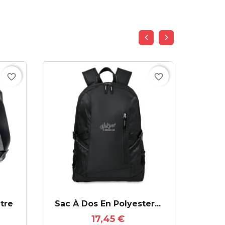
favorite_border
favorite_border
tre
Sac À Dos En Polyester...
Sac P
17,45 €
AJ