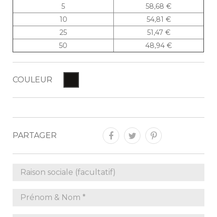
5
58,68 €
10
54,81 €
25
51,47 €
50
48,94 €
COULEUR
PARTAGER