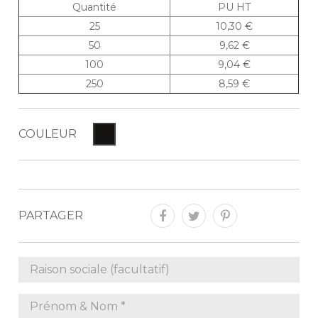
Quantité
PU HT
25
10,30 €
50
9,62 €
100
9,04 €
250
8,59 €
COULEUR
PARTAGER