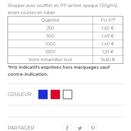
Shopper avec soufflet en PP laminé opaque 120g/m2,
anses courtes en ruban
Quantité
PU HT*
250
1,60 €
500
1,49 €
1000
1,40 €
2500
1,33 €
Votre échantillon livré
16,60 €
*Prix indicatifs exprimés hors marquages sauf
contre-indication.
COULEUR
PARTAGER