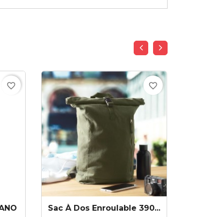
favorite_border
favorite_border
LANO
Sac À Dos Enroulable 390...
Sac À