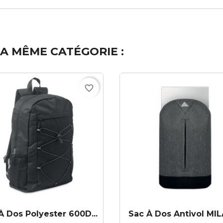
A MÊME CATÉGORIE :
favorite_border
À Dos Polyester 600D...
Sac À Dos Antivol MI