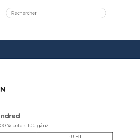
ON
undred
100 % coton. 100 g/m2.
PU HT