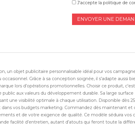
J'accepte la politique de con
ENVOYER UNE DEMAND
on, un objet publicitaire personnalisable idéal pour vos campagne
u occasionnel. Grâce à sa conception soignée, il s'adapte aussi b
rque lors d’opérations promotionnelles. Choisir ce produit, c'e
tre public aux valeurs du développement durable. Sa large surfac
ant une visibilité optimale à chaque utilisation. Disponible dès 250
ent dans vos budgets marketing. Commandez dès maintenant et off
ents et de votre exigence de qualité. Ce modèle séduira vos col
ande facilité d’entretien, autant d’atouts qui feront toute la di