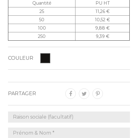
Quantité
PU HT
25
11,26 €
50
10,52 €
100
9,88 €
250
9,39 €
COULEUR
PARTAGER