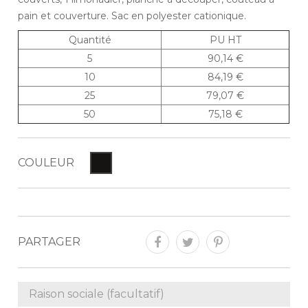
pain et couverture. Sac en polyester cationique.
Quantité
PU HT
5
90,14 €
10
84,19 €
25
79,07 €
50
75,18 €
COULEUR
PARTAGER