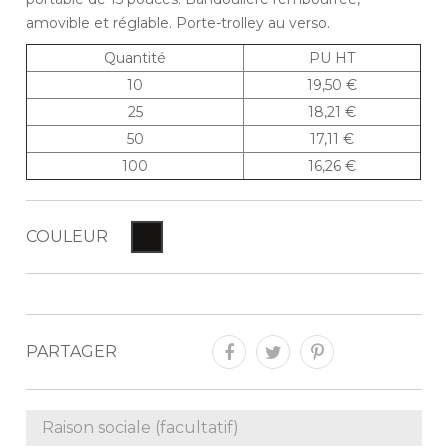
amovible et réglable. Porte-trolley au verso.
Quantité
PU HT
10
19,50 €
25
18,21 €
50
17,11 €
100
16,26 €
COULEUR
PARTAGER