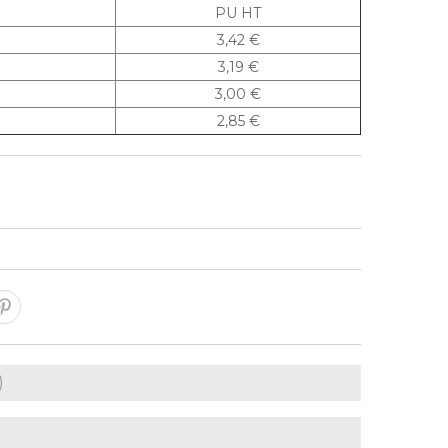
PU HT
3,42 €
3,19 €
3,00 €
2,85 €