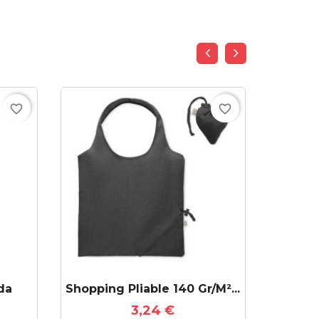
favorite_border
favorite_border
da
Shopping Pliable 140 Gr/m²...
Sac Sh
3,24 €