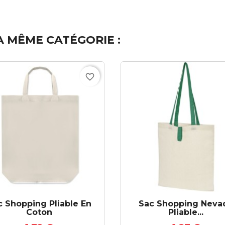
A MÊME CATÉGORIE :
favorite_border
c Shopping Pliable En
Sac Shopping Neva
Coton
Pliable...