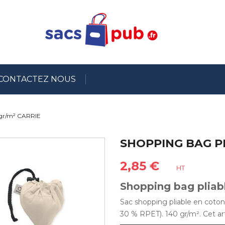
CONTACTEZ NOUS
 gr/m² CARRIE
SHOPPING BAG PL
2,85 €
HT
Shopping bag pliab
Sac shopping pliable en coto
30 % RPET). 140 gr/m². Cet art