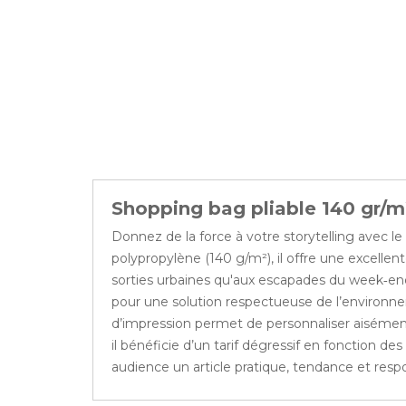
Shopping bag pliable 140 gr/
Donnez de la force à votre storytelling avec 
polypropylène (140 g/m²), il offre une excellen
sorties urbaines qu'aux escapades du week‑end,
pour une solution respectueuse de l’environnem
d’impression permet de personnaliser aisément v
il bénéficie d’un tarif dégressif en fonction 
audience un article pratique, tendance et res