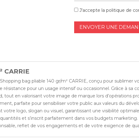
J'accepte la politique de con
ENVOYER UNE DEMAND
m² CARRIE
le Shopping bag pliable 140 gr/m² CARRIE, conçu pour sublimer v
te résistance pour un usage intensif ou occasionnel. Grâce à sa co
 tout en valorisant votre image de marque lors d’opérations prom
ent, parfaite pour sensibiliser votre public aux valeurs du déve
otre logo, slogan ou visuel, garantissant une visibilité optimale 
des quantités et s’inscrit parfaitement dans vos budgets market
ponsable, reflet de vos engagements et de votre exigence de qual