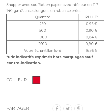
Shopper avec soufflet en papier avec intérieur en PP
140 g/m2, anses longues en ruban colorées
Quantité
PU HT*
250
0,96 €
500
0,90 €
1000
0,84 €
2500
0,80 €
Votre échantillon livré
15,96 €
*Prix indicatifs exprimés hors marquages sauf
contre-indication.
COULEUR
PARTAGER