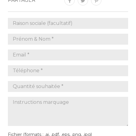
PARTAGER
Fichier (formats : .ai, .pdf, .eps, .png, .jpg)