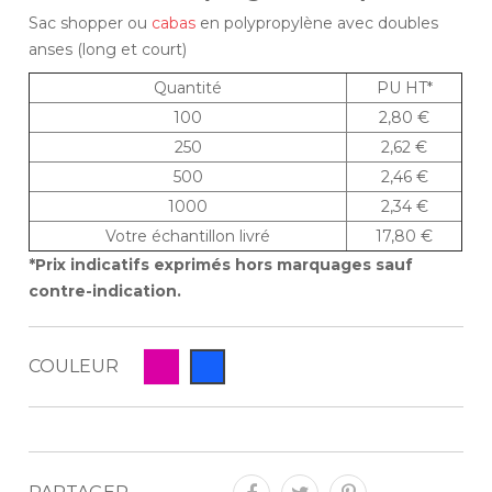
Sac shopper ou
cabas
en polypropylène avec doubles
anses (long et court)
Quantité
PU HT*
100
2,80 €
250
2,62 €
500
2,46 €
1000
2,34 €
Votre échantillon livré
17,80 €
*Prix indicatifs exprimés hors marquages sauf
contre-indication.
COULEUR