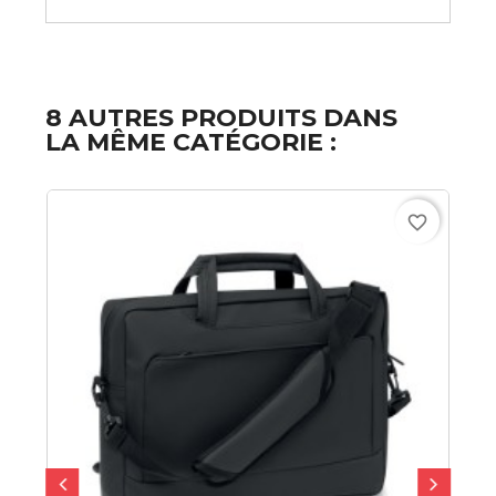
8 AUTRES PRODUITS DANS
LA MÊME CATÉGORIE :
favorite_border