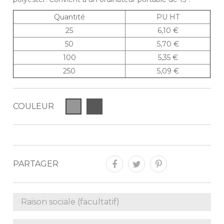
Quantité
PU HT
25
6,10 €
50
5,70 €
100
5,35 €
250
5,09 €
COULEUR
PARTAGER