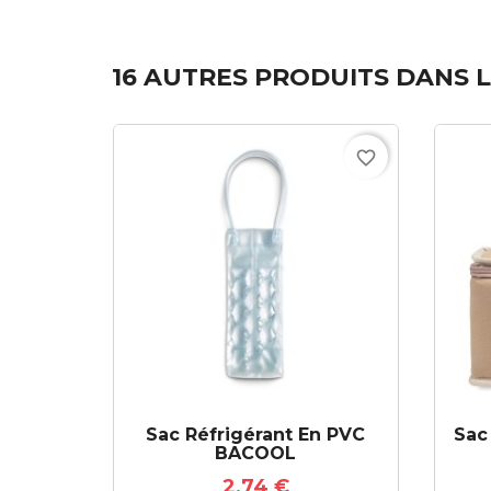
16 AUTRES PRODUITS DANS L
favorite_border
Sac Réfrigérant En PVC
Sac
BACOOL
2,74 €