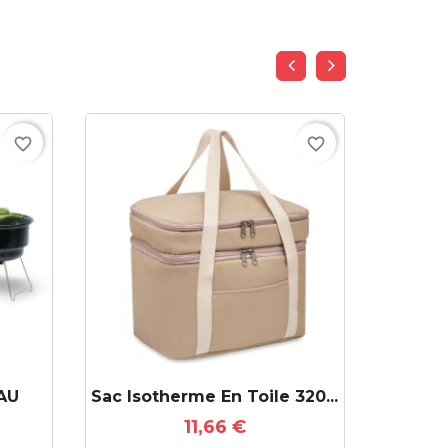
favorite_border
favorite_border
AU
Sac Isotherme En Toile 320...
Sac I
11,66 €