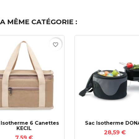
A MÊME CATÉGORIE :
favorite_border
 Isotherme 6 Canettes
Sac Isotherme DON
KECIL
28,59 €
7,59 €