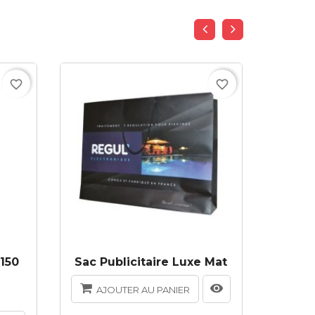
favorite_border
favorite_border
150
Sac Publicitaire Luxe Mat
Sac Pap
AJOUTER AU PANIER
AJ