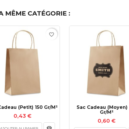
A MÊME CATÉGORIE :
favorite_border
adeau (petit) 150 Gr/m²
Sac Cadeau (moyen) 
Gr/m²
0,43 €
0,60 €
AJOUTER AU PANIER