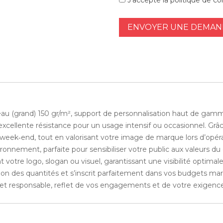
J'accepte la politique de con
ENVOYER UNE DEMAND
eau (grand) 150 gr/m², support de personnalisation haut de gam
xcellente résistance pour un usage intensif ou occasionnel. Grâc
week‑end, tout en valorisant votre image de marque lors d’opérat
ronnement, parfaite pour sensibiliser votre public aux valeurs d
otre logo, slogan ou visuel, garantissant une visibilité optimale
onction des quantités et s’inscrit parfaitement dans vos budgets
 et responsable, reflet de vos engagements et de votre exigence