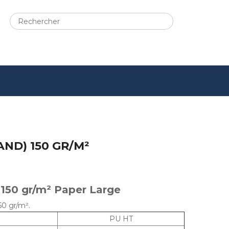
ND) 150 GR/M²
 150 gr/m² Paper Large
50 gr/m².
PU HT