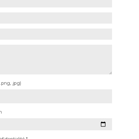
 .png, .jpg)
n